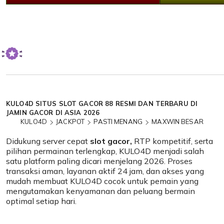
stars
Loading...
KULO4D SITUS SLOT GACOR 88 RESMI DAN TERBARU DI
JAMIN GACOR DI ASIA 2026
KULO4D
JACKPOT
PASTI MENANG
MAXWIN BESAR
Didukung server cepat
slot gacor,
RTP kompetitif, serta
pilihan permainan terlengkap, KULO4D menjadi salah
satu platform paling dicari menjelang 2026. Proses
transaksi aman, layanan aktif 24 jam, dan akses yang
mudah membuat KULO4D cocok untuk pemain yang
mengutamakan kenyamanan dan peluang bermain
optimal setiap hari.