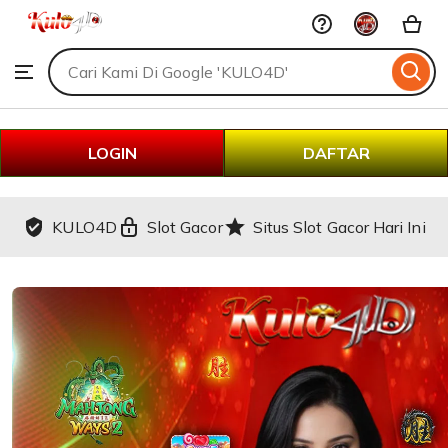
KULO4D
Skip
to
Search
Browse
ontent
for
items
or
shops
LOGIN
DAFTAR
KULO4D
Slot Gacor
Situs Slot Gacor Hari Ini