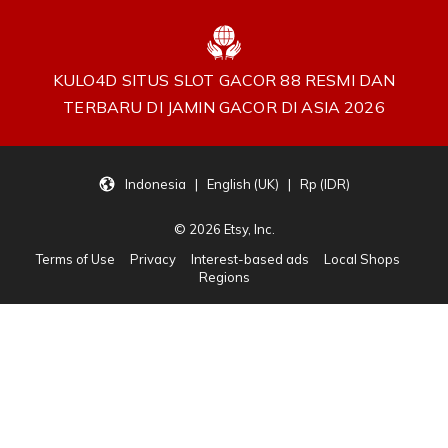
KULO4D SITUS SLOT GACOR 88 RESMI DAN
TERBARU DI JAMIN GACOR DI ASIA 2026
Indonesia | English (UK) | Rp (IDR)
© 2026 Etsy, Inc.
Terms of Use
Privacy
Interest-based ads
Local Shops
Regions