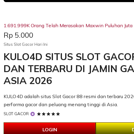
1.691.999K Orang Telah Merasakan Maxwin Puluhan Juta 
Price:
Rp 5.000
Situs Slot Gacor Hari Ini
KULO4D SITUS SLOT GACOR
DAN TERBARU DI JAMIN GA
ASIA 2026
KULO4D adalah situs Slot Gacor 88 resmi dan terbaru 20
performa gacor dan peluang menang tinggi di Asia.
5
SLOT GACOR
out
of
LOGIN
5